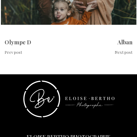
Olympe D
Alban
Prev post
Next post