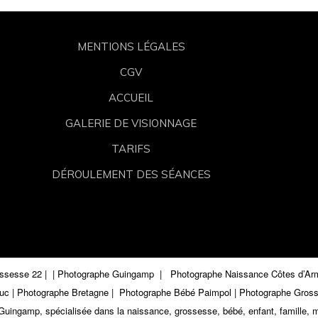
MENTIONS LÉGALES
CGV
ACCUEIL
GALERIE DE VISIONNAGE
TARIFS
DÉROULEMENT DES SÉANCES
ossesse 22 |
| Photographe Guingamp
|
Photographe Naissance Côtes d’Ar
euc | Photographe Bretagne | Photographe Bébé Paimpol | Photographe Gr
Guingamp, spécialisée dans la naissance, grossesse, bébé, enfant, famille, m