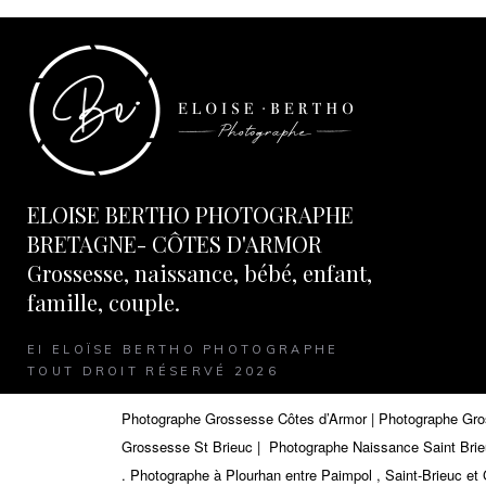
ELOISE BERTHO PHOTOGRAPHE
BRETAGNE- CÔTES D'ARMOR
Grossesse, naissance, bébé, enfant,
famille, couple.
EI ELOÏSE BERTHO PHOTOGRAPHE
TOUT DROIT RÉSERVÉ 2026
Photographe Grossesse Côtes d’Armor | Photographe Gr
Grossesse St Brieuc | Photographe Naissance Saint Bri
.
Photographe à Plourhan entre Paimpol , Saint-Brieuc et 